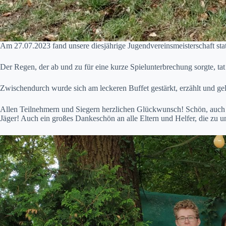
Am 27.07.2023 fand unsere diesjährige Jugendvereinsmeisterschaft sta
Der Regen, der ab und zu für eine kurze Spielunterbrechung sorgte, 
Zwischendurch wurde sich am leckeren Buffet gestärkt, erzählt und g
Allen Teilnehmern und Siegern herzlichen Glückwunsch! Schön, auch i
Jäger! Auch ein großes Dankeschön an alle Eltern und Helfer, die zu 