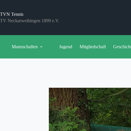
Zum
Inhalt
springen
TVN Tennis
TV Neckarweihingen 1899 e.V.
Mannschaften
Jugend
Mitgliedschaft
Geschich