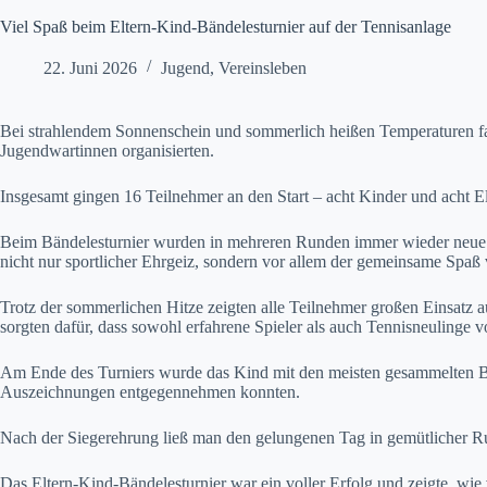
Viel Spaß beim Eltern-Kind-Bändelesturnier auf der Tennisanlage
22. Juni 2026
Jugend
,
Vereinsleben
Bei strahlendem Sonnenschein und sommerlich heißen Temperaturen fand
Jugendwartinnen organisierten.
Insgesamt gingen 16 Teilnehmer an den Start – acht Kinder und acht E
Beim Bändelesturnier wurden in mehreren Runden immer wieder neue D
nicht nur sportlicher Ehrgeiz, sondern vor allem der gemeinsame Spaß
Trotz der sommerlichen Hitze zeigten alle Teilnehmer großen Einsatz 
sorgten dafür, dass sowohl erfahrene Spieler als auch Tennisneulinge v
Am Ende des Turniers wurde das Kind mit den meisten gesammelten Bänd
Auszeichnungen entgegennehmen konnten.
Nach der Siegerehrung ließ man den gelungenen Tag in gemütlicher R
Das Eltern-Kind-Bändelesturnier war ein voller Erfolg und zeigte, wie