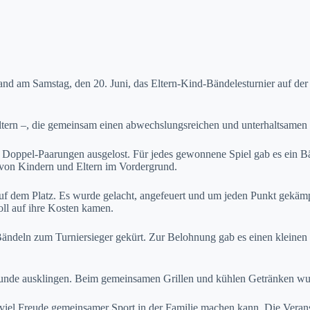
 am Samstag, den 20. Juni, das Eltern-Kind-Bändelesturnier auf der T
ltern –, die gemeinsam einen abwechslungsreichen und unterhaltsamen 
oppel-Paarungen ausgelost. Für jedes gewonnene Spiel gab es ein Bän
 von Kindern und Eltern im Vordergrund.
auf dem Platz. Es wurde gelacht, angefeuert und um jeden Punkt gekäm
oll auf ihre Kosten kamen.
eln zum Turniersieger gekürt. Zur Belohnung gab es einen kleinen Pok
unde ausklingen. Beim gemeinsamen Grillen und kühlen Getränken wurd
 viel Freude gemeinsamer Sport in der Familie machen kann. Die Veranst