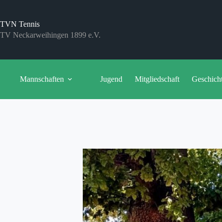
Zum
Inhalt
springen
TVN Tennis
TV Neckarweihingen 1899 e.V.
Mannschaften
Jugend
Mitgliedschaft
Geschich