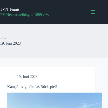
Zum
Inhalt
TVN Tennis
springen
TV Neckarweihingen 1899 e.V.
TAG
19. Juni 2023
19. Juni 2023
Kampfansage für das Rückspiel!